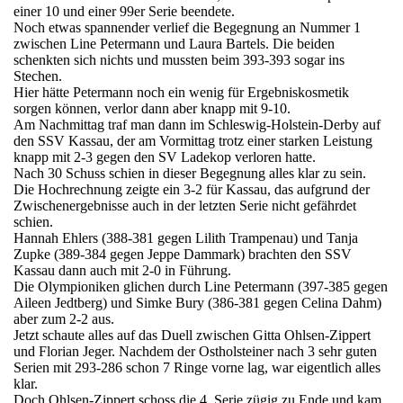
einer 10 und einer 99er Serie beendete.
Noch etwas spannender verlief die Begegnung an Nummer 1
zwischen Line Petermann und Laura Bartels. Die beiden
schenkten sich nichts und mussten beim 393-393 sogar ins
Stechen.
Hier hätte Petermann noch ein wenig für Ergebniskosmetik
sorgen können, verlor dann aber knapp mit 9-10.
Am Nachmittag traf man dann im Schleswig-Holstein-Derby auf
den SSV Kassau, der am Vormittag trotz einer starken Leistung
knapp mit 2-3 gegen den SV Ladekop verloren hatte.
Nach 30 Schuss schien in dieser Begegnung alles klar zu sein.
Die Hochrechnung zeigte ein 3-2 für Kassau, das aufgrund der
Zwischenergebnisse auch in der letzten Serie nicht gefährdet
schien.
Hannah Ehlers (388-381 gegen Lilith Trampenau) und Tanja
Zupke (389-384 gegen Jeppe Dammark) brachten den SSV
Kassau dann auch mit 2-0 in Führung.
Die Olympioniken glichen durch Line Petermann (397-385 gegen
Aileen Jedtberg) und Simke Bury (386-381 gegen Celina Dahm)
aber zum 2-2 aus.
Jetzt schaute alles auf das Duell zwischen Gitta Ohlsen-Zippert
und Florian Jeger. Nachdem der Ostholsteiner nach 3 sehr guten
Serien mit 293-286 schon 7 Ringe vorne lag, war eigentlich alles
klar.
Doch Ohlsen-Zippert schoss die 4. Serie zügig zu Ende und kam