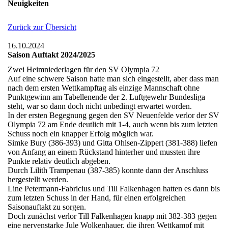
Neuigkeiten
Zurück zur Übersicht
16.10.2024
Saison Auftakt 2024/2025
Zwei Heimniederlagen für den SV Olympia 72
Auf eine schwere Saison hatte man sich eingestellt, aber dass man
nach dem ersten Wettkampftag als einzige Mannschaft ohne
Punktgewinn am Tabellenende der 2. Luftgewehr Bundesliga
steht, war so dann doch nicht unbedingt erwartet worden.
In der ersten Begegnung gegen den SV Neuenfelde verlor der SV
Olympia 72 am Ende deutlich mit 1-4, auch wenn bis zum letzten
Schuss noch ein knapper Erfolg möglich war.
Simke Bury (386-393) und Gitta Ohlsen-Zippert (381-388) liefen
von Anfang an einem Rückstand hinterher und mussten ihre
Punkte relativ deutlich abgeben.
Durch Lilith Trampenau (387-385) konnte dann der Anschluss
hergestellt werden.
Line Petermann-Fabricius und Till Falkenhagen hatten es dann bis
zum letzten Schuss in der Hand, für einen erfolgreichen
Saisonauftakt zu sorgen.
Doch zunächst verlor Till Falkenhagen knapp mit 382-383 gegen
eine nervenstarke Jule Wolkenhauer, die ihren Wettkampf mit