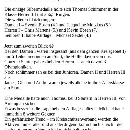
Die einzige Silbermedaille holte sich Thomas Schimmer in der
Klasse Herren III mit 356,5 Ringen.
Die weiteren Platzierungen:
Damen I – Svenja Ebsen (4.) und Jacqueline Motzkus (5.)
Herren I – Chris Martens (5.) und Kevin Ebsen (7.)
Senioren II halbe Auflage – Michael Seidel (4.)
Jetzt zum zweiten Blick ☹
Bei den Damen I waren insgesamt (aus dem ganzen Kreisgebiet!!)
nur 6 Teilnehmerinnen am Start, die Hälfte davon von uns.
Ganze 9 Starter gab es bei den Herren I – auch davon 3
Olympioniken.
Noch schlimmer sah es bei den Junioren, Damen II und Herren III
aus.
James, Gitta und Andre waren jeweils alleine in ihrer Altersklasse
am Start.
Eine Medaille hatte auch Thomas, bei 3 Startern in Herren III, von
Anfang an sicher.
Etwas besser ist die Lage bei den Auflageschützen. Michael hatte
immerhin 8 weitere Gegner.
Ein gefährlicher Trend – im Kreisschützenverband werden die
Aktiven immer älter und aus der Jugend kommt nichts nach - der
auch vor unserem Verein leider nicht halt macht.