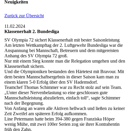
Neuigkeiten
Zurück zur Übersicht
11.02.2024
Klassenerhalt 2. Bundesliga
SV Olympia 72 sichert Klassenerhalt mit bester Saisonleistung
Am letzten Wettkampftag der 2. Luftgewehr Bundesliga war die
Anspannung bei Mannschaft, Betreuern und dem mitgereisten
Anhang des SV Olympia 72 groß.
Nur mit einem Sieg konnte man die Relegation umgehen und den
Klassenerhalt sichern.
Und die Olympioniken bestanden den Härtetest mit Bravour. Mit
dem besten Mannschaftsergebnis in dieser Saison kam man zu
einem klaren 5-0 Erfolg über den SV Hademsdorf.
Teamchef Thomas Schimmer war zu Recht stolz auf sein Team.
„Unter dieser Nervenbelastung so eine geschlossen gute
Mannschaftsleistung abzuliefern, einfach toll“, sagte Schimmer
nach der Begegnung.
Von Anfang an waren alle Aktiven hellwach und ließen zu keiner
Zeit Zweifel am späteren Erfolg aufkommen.
Line Petermann hatte beim 394-380 gegen Franziska Höper
wenig Mühe, mit zwei 100er Serien zog sie ihrer Kontrahentin
früh den Zahn.