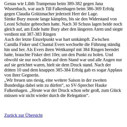
Genau wie Lilith Trampenau beim 389-382 gegen Jana
Wissenbach, war auch Till Falkenhagen beim 386-369 Erfolg
gegen Claudia Grützmacher jederzeit Herr der Lage.
Simke Bury musste lange kämpfen, bis sie den Widerstand von
Leoni Schulze gebrochen hatte. Nach 30 Schuss lagen beide noch
gleich auf, am Ende hatte Bury aber den längeren Atem und siegte
verdient mit 387-383 Ringen
Auch der letzte Einzelpunkt war hart umkämpft. Zwischen
Camilla Fisker und Chantal Evers wechselte die Führung ständig
hin und her. Als Evers ihren Wettkampf mit 384 Ringen beendet
hatte, brauchte Fisker drei 10er, um den Punkt zu holen. Und
obwohl sie nur noch allein auf dem Stand war und alle Augen nur
auf sie gerichtet waren, hielt sie dem Druck stand. Nach der
dritten 10 und dem knappen 385-384 Erfolg gab es sogar Applaus
von ihrer Gegnerin.
„Wir freuen uns riesig, eine weitere Saison in der zweiten
Bundesliga dabei sein zu dürfen“, so SV-Sprecher Hauke
Falkenhagen. „Heute war der Druck schon sehr groß, zum Glück
müssen wir nicht wieder durch die Relegation“.
Zurück zur Übersicht