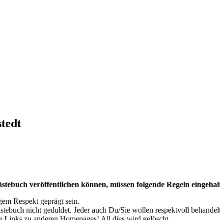
tedt
Gästebuch veröffentlichen können, müssen folgende Regeln eingeha
gem Respekt geprägt sein.
buch nicht geduldet. Jeder auch Du/Sie wollen respektvoll behandel
e Links zu anderen Homepages! All dies wird gelöscht.